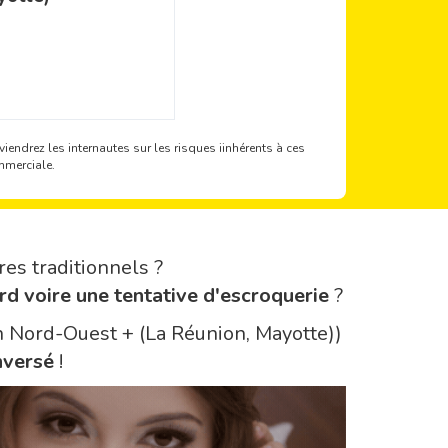
iendrez les internautes sur les risques iinhérents à ces
mmerciale.
res traditionnels ?
rd voire une tentative d'escroquerie
?
on Nord-Ouest + (La Réunion, Mayotte))
nversé
!