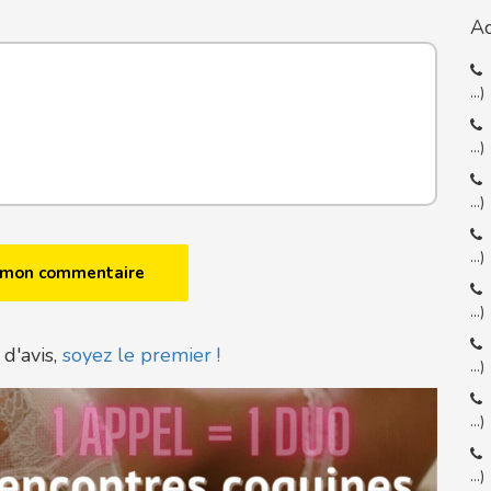
Ac
…)
…)
…)
…)
…)
 d'avis,
soyez le premier !
…)
…)
…)