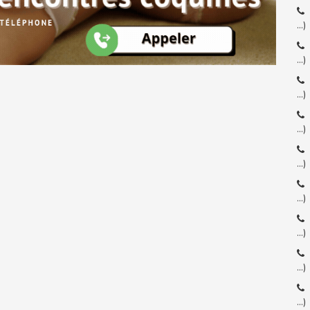
…)
…)
…)
…)
…)
…)
…)
…)
…)