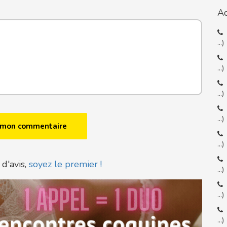
Ac
…)
…)
…)
…)
…)
 d'avis,
soyez le premier !
…)
…)
…)