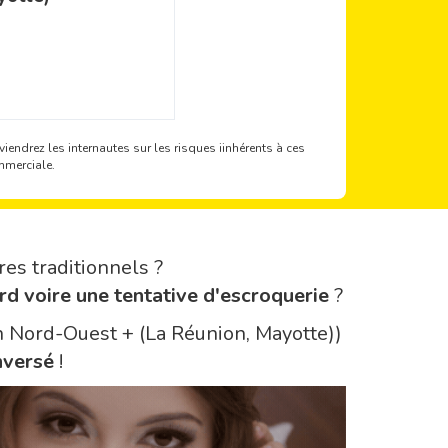
iendrez les internautes sur les risques iinhérents à ces
mmerciale.
res traditionnels ?
rd voire une tentative d'escroquerie
?
on Nord-Ouest + (La Réunion, Mayotte))
nversé
!