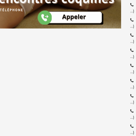
…)
…)
…)
…)
…)
…)
…)
…)
…)